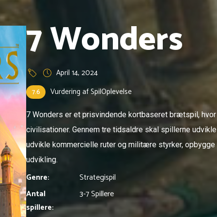
7 Wonders
April 14, 2024
Vurdering af SpilOplevelse
7.6
7 Wonders er et prisvindende kortbaseret brætspil, hvor 
civilisationer. Gennem tre tidsaldre skal spillerne udvikl
udvikle kommercielle ruter og militære styrker, opbygge
udvikling.
Genre:
Strategispil
Antal
3-7 Spillere
spillere: