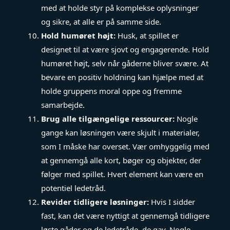
med at holde styr på komplekse oplysninger
og sikre, at alle er på samme side.
Hold humøret højt:
Husk, at spillet er
designet til at være sjovt og engagerende. Hold
humøret højt, selv når gåderne bliver svære. At
bevare en positiv holdning kan hjælpe med at
holde gruppens moral oppe og fremme
samarbejde.
Brug alle tilgængelige ressourcer:
Nogle
gange kan løsningen være skjult i materialer,
som I måske har overset. Vær omhyggelig med
at gennemgå alle kort, bøger og objekter, der
følger med spillet. Hvert element kan være en
potentiel ledetråd.
Revider tidligere løsninger:
Hvis I sidder
fast, kan det være nyttigt at gennemgå tidligere
løste gåder og de ledetråde, de gav. Nogle