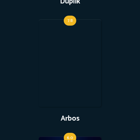
Duplik
7.8
Arbos
6.0