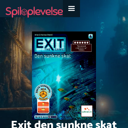
Exit den sunkne skat