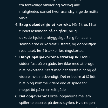
fra forskellige vinkler og overvej alle
muligheder, uanset hvor usandsynlige de måtte
virke.
Brug dekoderhjulet korrekt:
Når I tror, I har
fundet løsningen på en gåde, brug
dekoderhjulet omhyggeligt. Sørg for, at alle
symbolerne er korrekt justeret, og dobbelttjek
resultatet, før I trækker løsningskortet.
Udnyt hjælpekortene strategisk:
Hvis I
sidder fast på en gåde, tøv ikke med at bruge
hjælpekortene. Start med det første hint og gå
videre, hvis nødvendigt. Det er bedre at få lidt
hjælp og komme videre end at spilde for
meget tid på en enkelt gåde.
Del opgaverne:
Fordel opgaverne mellem
spillerne baseret på deres styrker. Hvis nogen