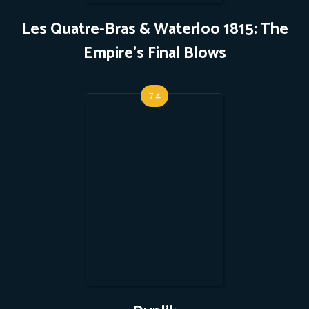
Les Quatre-Bras & Waterloo 1815: The
Empire's Final Blows
7.4