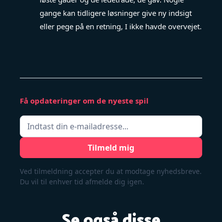
gange kan tidligere løsninger give ny indsigt
eller pege på en retning, I ikke havde overvejet.
Få opdateringer om de nyeste spil
Ved tilmeldning accepter du at modtage nyhedsbreve.
Du vil til enhver tid afmelde dig igen.
Se også disse