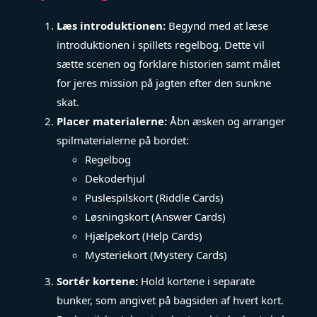
Læs introduktionen:
Begynd med at læse
introduktionen i spillets regelbog. Dette vil
sætte scenen og forklare historien samt målet
for jeres mission på jagten efter den sunkne
skat.
Placer materialerne:
Åbn æsken og arranger
spilmaterialerne på bordet:
Regelbog
Dekoderhjul
Puslespilskort (Riddle Cards)
Løsningskort (Answer Cards)
Hjælpekort (Help Cards)
Mysteriekort (Mystery Cards)
Sortér kortene:
Hold kortene i separate
bunker, som angivet på bagsiden af hvert kort.