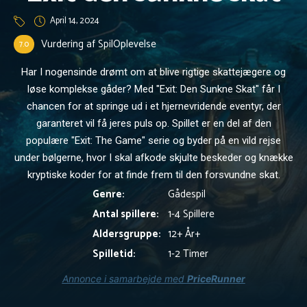
April 14, 2024
Vurdering af SpilOplevelse
7.0
Har I nogensinde drømt om at blive rigtige skattejægere og
løse komplekse gåder? Med "Exit: Den Sunkne Skat" får I
chancen for at springe ud i et hjernevridende eventyr, der
garanteret vil få jeres puls op. Spillet er en del af den
populære "Exit: The Game" serie og byder på en vild rejse
under bølgerne, hvor I skal afkode skjulte beskeder og knække
kryptiske koder for at finde frem til den forsvundne skat.
Genre:
Gådespil
Antal spillere:
1-4 Spillere
Om Exit - Den sunkne skat
Aldersgruppe:
12+ År
+
Spilletid:
1-2 Timer
"Exit - Den sunkne skat" er en del af den anerkendte
Exit-serie, som giver spillere en intens escape room-
Annonce i samarbejde med
PriceRunner
oplevelse hjemme i stuen. I dette spil er spillerne på jagt