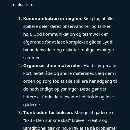
medspillere:
Kommunikation er nøglen:
Sørg for, at alle
spillere deler deres observationer og tanker
højt. God kommunikation og teamwork er
afgørende for at løse komplekse gåder. Lyt til
hinandens ideer og diskuter mulige løsninger
sammen.
Organisér dine materialer:
Hold styr på alle
kort, ledetråde og andre materialer. Læg dem i
orden og sørg for, at alle spillere har adgang til
de nødvendige oplysninger. Dette gør det
lettere at finde de relevante ledetråde og løse
gåderne.
Tænk uden for boksen:
Mange af gåderne i
"Exit - Den sunkne skat" kræver kreativ og
utraditionel tænkning. Prøv at se på problemer