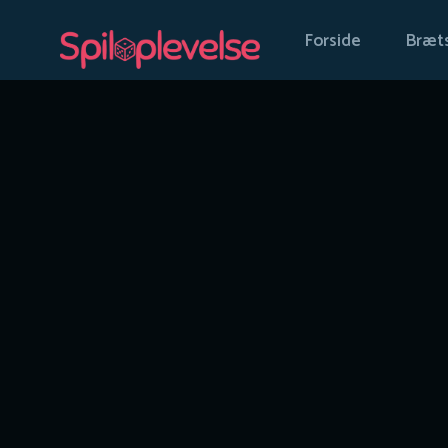
Forside
Bræts