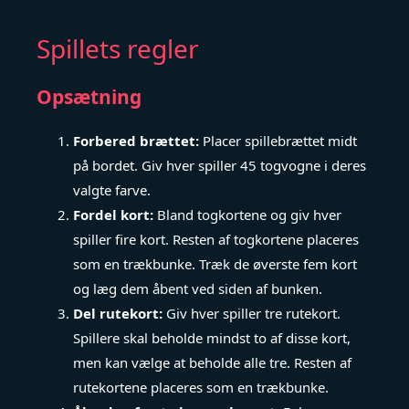
Spillets regler
Opsætning
Forbered brættet:
Placer spillebrættet midt
på bordet. Giv hver spiller 45 togvogne i deres
valgte farve.
Fordel kort:
Bland togkortene og giv hver
spiller fire kort. Resten af togkortene placeres
som en trækbunke. Træk de øverste fem kort
og læg dem åbent ved siden af bunken.
Del rutekort:
Giv hver spiller tre rutekort.
Spillere skal beholde mindst to af disse kort,
men kan vælge at beholde alle tre. Resten af
rutekortene placeres som en trækbunke.