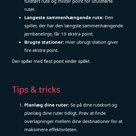
fuldført rute og mister point for ufuldførte
ruter.
Langeste sammenhængende rute:
Den
spiller, der har den længste sammenhængende
jernbanelinje, får 10 ekstra point.
Brugte stationer:
Hver ubrugt station giver
fire ekstra point.
Den spiller med flest point vinder spillet.
Tips & tricks
Planlæg dine ruter:
Se på dine rutekort og
planlæg dine ruter tidligt. Prøv at finde
overlapninger mellem dine destinationer for at
maksimere effektiviteten.