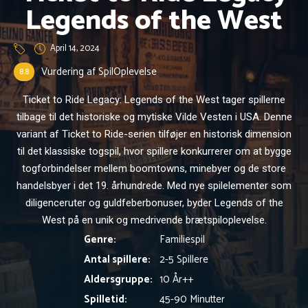
Legends of the West
April 14, 2024
Vurdering af SpilOplevelse
8.8
Ticket to Ride Legacy: Legends of the West tager spillerne
tilbage til det historiske og mytiske Vilde Vesten i USA. Denne
variant af Ticket to Ride-serien tilføjer en historisk dimension
til det klassiske togspil, hvor spillere konkurrerer om at bygge
togforbindelser mellem boomtowns, minebyer og de store
handelsbyer i det 19. århundrede. Med nye spilelementer som
diligenceruter og guldfeberbonuser, byder Legends of the
West på en unik og medrivende brætspiloplevelse.
Genre:
Familiespil
Antal spillere:
2-5 Spillere
Aldersgruppe:
10 År+
+
Spilletid:
45-90 Minutter