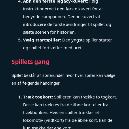
Åbn den første legacy-kuvert:
Følg
instruktionerne i den første kuvert for at
begynde kampagnen. Denne kuvert vil
introducere de første ændringer til spillet og
sætte scenen for historien.
Vælg startspiller:
Den yngste spiller starter,
og spillet fortsætter med uret.
Spillets gang
Spillet består af spillerunder, hvor hver spiller kan vælge
en af følgende handlinger:
Træk togkort:
Spilleren kan trække to togkort.
Disse kan trækkes fra de åbne kort eller fra
trækbunken. Hvis en spiller trækker et
lokomotiv (vildtkort) fra de åbne kort, kan de
kun trække det ene kort.