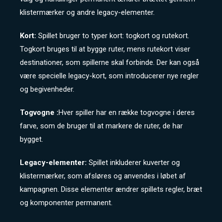
klistermærker og andre legacy-elementer.
Kort:
Spillet bruger to typer kort: togkort og rutekort.
Togkort bruges til at bygge ruter, mens rutekort viser
destinationer, som spillerne skal forbinde. Der kan også
være specielle legacy-kort, som introducerer nye regler
og begivenheder.
Togvogne :
Hver spiller har en række togvogne i deres
farve, som de bruger til at markere de ruter, de har
bygget.
Legacy-elementer:
Spillet inkluderer kuverter og
klistermærker, som afsløres og anvendes i løbet af
kampagnen. Disse elementer ændrer spillets regler, bræt
og komponenter permanent.