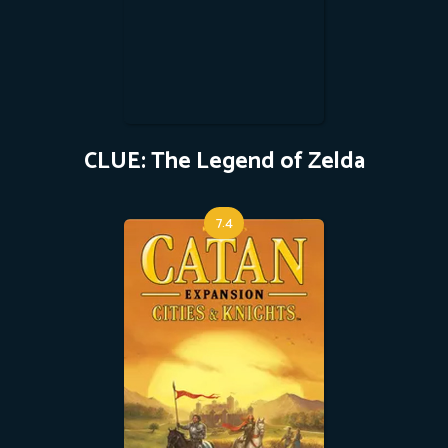
CLUE: The Legend of Zelda
7.4