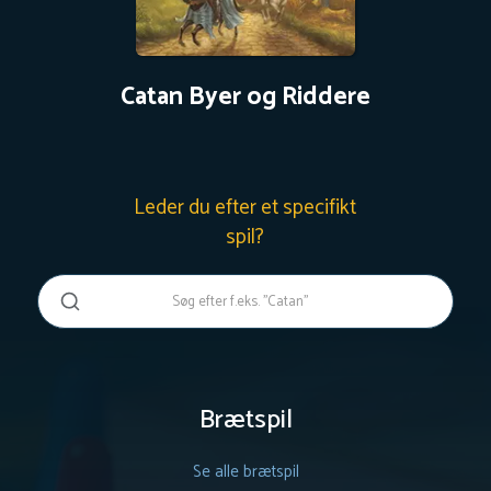
Catan Byer og Riddere
Leder du efter et specifikt
spil?
Brætspil
Se alle brætspil