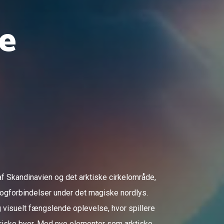
de
t af Skandinavien og det arktiske cirkelområde,
ogforbindelser under det magiske nordlys.
g visuelt fængslende oplevelse, hvor spillere
oriske byer. Med nye elementer som arktiske