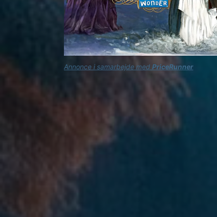
Annonce i samarbejde med
PriceRunner