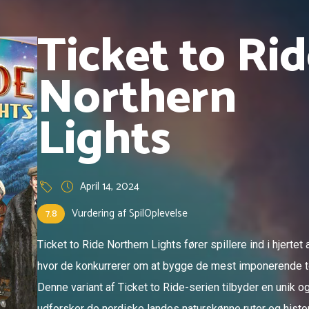
Ticket to Ri
Northern
Lights
April 14, 2024
Vurdering af SpilOplevelse
7.8
Ticket to Ride Northern Lights fører spillere ind i hjerte
hvor de konkurrerer om at bygge de mest imponerende t
Denne variant af Ticket to Ride-serien tilbyder en unik o
udforsker de nordiske landes naturskønne ruter og hist