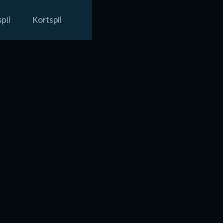
pil
Kortspil