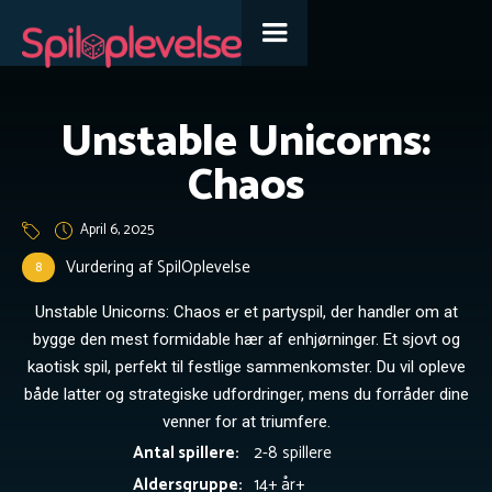
Unstable Unicorns:
Chaos
April 6, 2025
Vurdering af SpilOplevelse
8
Unstable Unicorns: Chaos er et partyspil, der handler om at
bygge den mest formidable hær af enhjørninger. Et sjovt og
kaotisk spil, perfekt til festlige sammenkomster. Du vil opleve
både latter og strategiske udfordringer, mens du forråder dine
venner for at triumfere.
Antal spillere:
2-8 spillere
Om Unstable Unicorns:
Aldersgruppe:
14+ år
+