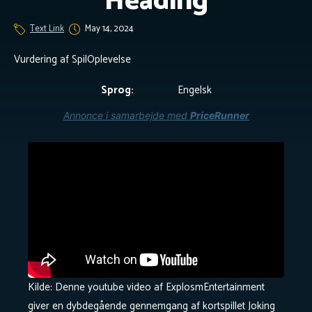
Heading
Text Link
May 14, 2024
Vurdering af SpilOplevelse
Sprog:
Engelsk
Videoguide
Annonce i samarbejde med
PriceRunner
Kilde: Denne youtube video af ExplosmEntertainment
giver en dybdegående gennemgang af kortspillet Joking