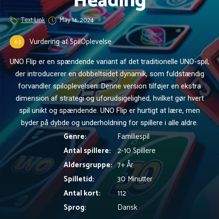
Heading
Text Link
May 14, 2024
Vurdering af SpilOplevelse
6.3
UNO Flip er en spændende variant af det traditionelle UNO-spil,
der introducerer en dobbeltsidet dynamik, som fuldstændig
forvandler spiloplevelsen. Denne version tilføjer en ekstra
dimension af strategi og uforudsigelighed, hvilket gør hvert
spil unikt og spændende. UNO Flip er hurtigt at lære, men
byder på dybde og underholdning for spillere i alle aldre.
Genre:
Familiespil
Antal spillere:
2-10 Spillere
Aldersgruppe:
7+ År
Spilletid:
30 Minutter
Om UNO Flip
Antal kort:
112
Sprog:
Dansk
UNO Flip er en spændende variation af det klassiske