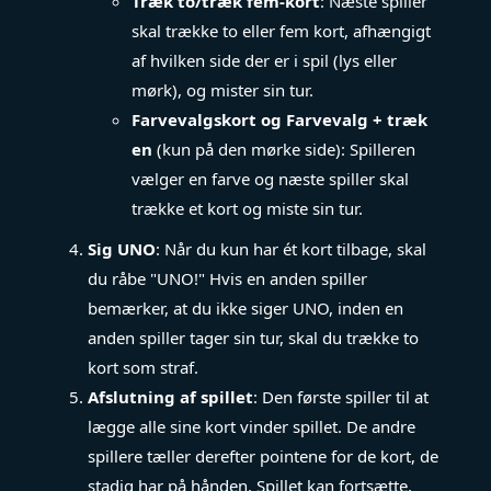
Træk to/træk fem-kort
: Næste spiller
skal trække to eller fem kort, afhængigt
af hvilken side der er i spil (lys eller
mørk), og mister sin tur.
Farvevalgskort og Farvevalg + træk
en
(kun på den mørke side): Spilleren
vælger en farve og næste spiller skal
trække et kort og miste sin tur.
Sig UNO
: Når du kun har ét kort tilbage, skal
du råbe "UNO!" Hvis en anden spiller
bemærker, at du ikke siger UNO, inden en
anden spiller tager sin tur, skal du trække to
kort som straf.
Afslutning af spillet
: Den første spiller til at
lægge alle sine kort vinder spillet. De andre
spillere tæller derefter pointene for de kort, de
stadig har på hånden. Spillet kan fortsætte,