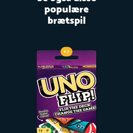
populære
brætspil
6.3