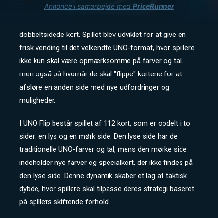
Annonce i samarbejde med
PriceRunner
kortspil UNO, der introducerer en ny dimension af
strategi og overraskelse gennem dens unikke
dobbeltsidede kort. Spillet blev udviklet for at give en
frisk vending til det velkendte UNO-format, hvor spillere
ikke kun skal være opmærksomme på farver og tal,
men også på hvornår de skal "flippe" kortene for at
afsløre en anden side med nye udfordringer og
muligheder.
I UNO Flip består spillet af 112 kort, som er opdelt i to
sider: en lys og en mørk side. Den lyse side har de
traditionelle UNO-farver og tal, mens den mørke side
indeholder nye farver og specialkort, der ikke findes på
den lyse side. Denne dynamik skaber et lag af taktisk
dybde, hvor spillere skal tilpasse deres strategi baseret
på spillets skiftende forhold.